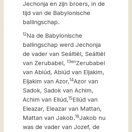
Jechonja en zijn broers, in de
tijd van de Babylonische
ballingschap.
12
Na de Babylonische
ballingschap werd Jechonja
de vader van Seáltiël, Seáltiël
13en
van Zerubabel,
Zerubabel
van Abiúd, Abiúd van Eljakim,
14
Eljakim van Azor,
Azor van
Sadok, Sadok van Achim,
15
Achim van Eliúd,
Eliúd van
Eleazar, Eleazar van Mattan,
16
Mattan van Jakob.
Jakob nu
was de vader van Jozef, de