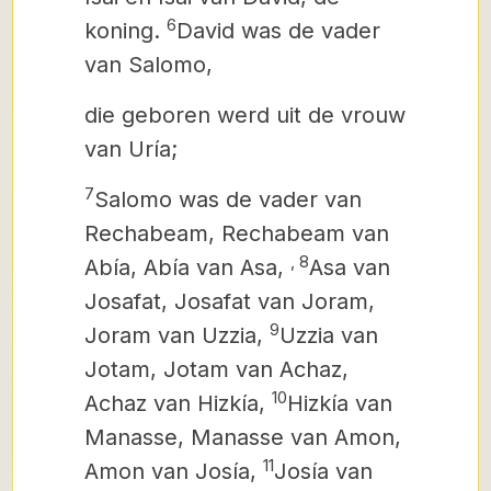
6
koning.
David was de vader
van Salomo,
die geboren werd uit de vrouw
van Uría;
7
Salomo was de vader van
Rechabeam, Rechabeam van
,
8
Abía, Abía van Asa,
Asa
van
Josafat, Josafat van Joram,
9
Joram van Uzzia,
Uzzia van
Jotam, Jotam van Achaz,
10
Achaz van Hizkía,
Hizkía van
Manasse, Manasse van Amon,
11
Amon
van Josía,
Josía van