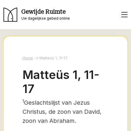
Gewijde Ruimte
Uw dagelijkse gebed online
Home
Matteüs 1, 11-17
Matteüs 1, 11-
17
1
Geslachtslijst
van
Jezus
Christus,
de zoon van David,
zoon van Abraham.