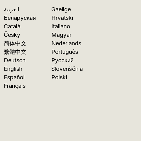
العربية
Gaeilge
Беларуская
Hrvatski
Català
Italiano
Česky
Magyar
简体中文
Nederlands
繁體中文
Português
Deutsch
Русский
English
Slovenščina
Español
Polski
Français