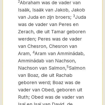
2
Abraham was de vader van
Isaäk, Isaäk van Jakob, Jakob
3
van Juda en zijn broers;
Juda
was de vader van Peres en
Zerach, die uit Tamar geboren
werden; Peres was de vader
van Chesron, Chesron van
4
Aram,
Aram van Amminádab,
Amminádab van Nachson,
5
Nachson van Salmon,
Salmon
van Boaz, die uit Rachab
geboren werd; Boaz was de
vader van Obed, geboren uit
Ruth; Obed was de vader van
Isaï en Isaï van David, de