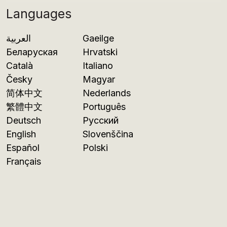
Languages
العربية
Gaeilge
Беларуская
Hrvatski
Català
Italiano
Česky
Magyar
简体中文
Nederlands
繁體中文
Português
Deutsch
Русский
English
Slovenščina
Español
Polski
Français