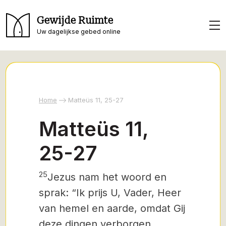
Gewijde Ruimte
Uw dagelijkse gebed online
Home
Matteüs 11, 25-27
Matteüs 11,
25-27
25
Jezus nam het woord en
sprak: “Ik prijs U,
Vader, Heer
van hemel en aarde, omdat Gij
deze dingen verborgen