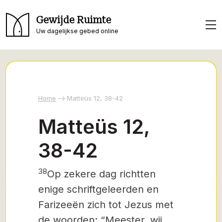
Gewijde Ruimte
Uw dagelijkse gebed online
Home
Matteüs 12, 38-42
Matteüs 12,
38-42
38
Op zekere dag richtten
enige schriftgeleerden en
Farizeeën zich tot Jezus met
de woorden: “Meester, wij