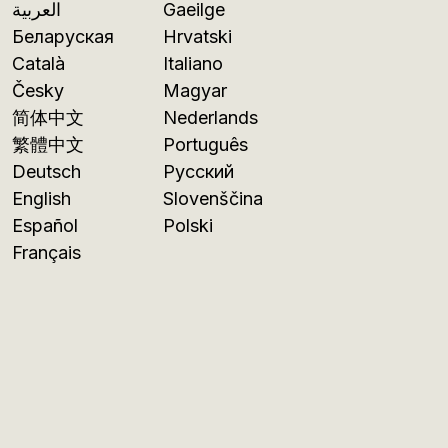
العربية
Gaeilge
Беларуская
Hrvatski
Català
Italiano
Česky
Magyar
简体中文
Nederlands
繁體中文
Português
Deutsch
Русский
English
Slovenščina
Español
Polski
Français