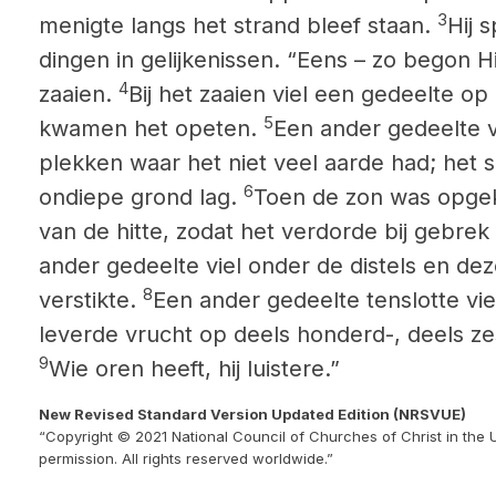
3
menigte langs het strand bleef staan.
Hij 
dingen in gelijkenissen. “Eens – zo begon Hi
4
zaaien.
Bij het zaaien viel een gedeelte o
5
kwamen het opeten.
Een ander gedeelte v
plekken waar het niet veel aarde had; het 
6
ondiepe grond lag.
Toen de zon was opgek
van de hitte, zodat het verdorde bij gebrek
ander gedeelte viel onder de distels en de
8
verstikte.
Een ander gedeelte tenslotte vi
leverde vrucht op deels honderd-, deels zes
9
Wie oren heeft,
hij luistere.”
New Revised Standard Version Updated Edition (NRSVUE)
“Copyright © 2021 National Council of Churches of Christ in the 
permission. All rights reserved worldwide.”