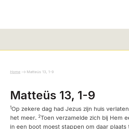
Home
Matteüs 13, 1-9
Matteüs 13, 1-9
1
Op zekere dag had Jezus zijn huis verlate
2
het meer.
Toen verzamelde zich bij Hem een
in een boot moest stappen om daar plaats t