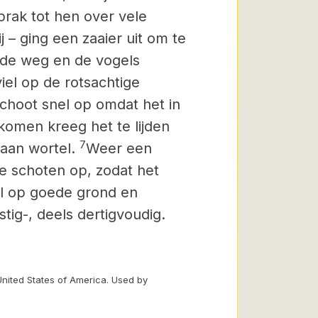
sprak tot hen over vele
j – ging een zaaier uit om te
p de weg en de vogels
iel op de rotsachtige
schoot snel op omdat het in
omen kreeg het te lijden
7
 aan wortel.
Weer een
ze schoten op, zodat het
el op goede grond en
tig-, deels dertigvoudig.
United States of America. Used by