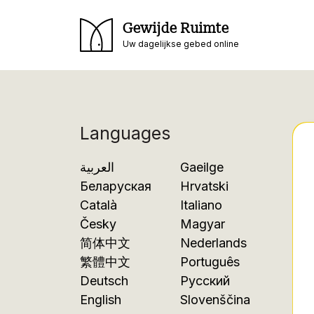
Gewijde Ruimte
Uw dagelijkse gebed online
Languages
العربية
Gaeilge
Беларуская
Hrvatski
Català
Italiano
Česky
Magyar
简体中文
Nederlands
繁體中文
Português
Deutsch
Русский
English
Slovenščina