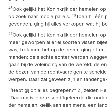
45
Ook gelijkt het Koninkrijk der hemelen 
46
op zoek naar mooie parels.
Toen hij één 
gevonden, ging hij alles verkopen wat hij b
47
Ook gelijkt het Koninkrijk der hemelen op
meer geworpen allerlei soorten vissen bij
was, trok men het op de oever, ging zitten
manden; de slechte echter werden wegge
gaan bij de voleinding van de wereld: de e
de bozen van de rechtvaardigen te scheid
werpen. Daar zal geween zijn en tandenge
51
Hebt gij dit alles begrepen?” Zij zeiden H
“Daarom is iedere schriftgeleerde die onder
der hemelen, gelijk aan een mens, een landh