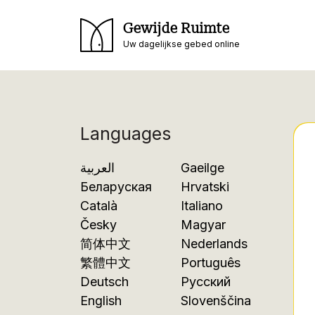
Gewijde Ruimte
Uw dagelijkse gebed online
Languages
العربية
Gaeilge
Беларуская
Hrvatski
Català
Italiano
Česky
Magyar
简体中文
Nederlands
繁體中文
Português
Deutsch
Русский
English
Slovenščina