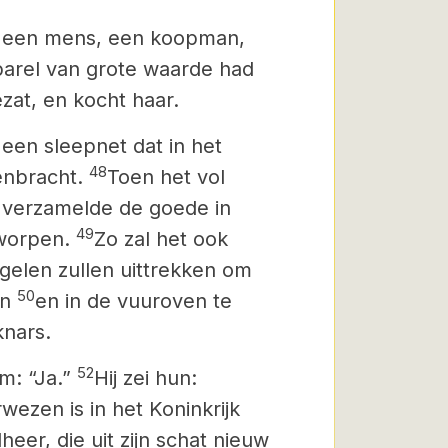
op een mens, een koopman,
parel van grote waarde had
ezat, en kocht haar.
 een sleepnet dat in het
48
eenbracht.
Toen het vol
, verzamelde de goede in
49
worpen.
Zo zal het ook
ngelen zullen uittrekken om
50
en
en in de vuuroven te
knars.
52
em: “Ja.”
Hij zei hun:
wezen is in het Koninkrijk
eer, die uit zijn schat nieuw