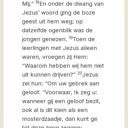
18
Mij.”
En onder de dwang van
Jezus’ woord ging de boze
geest uit hem weg
;
op
datzelfde ogenblik was de
19
jongen genezen.
Toen de
leerlingen met Jezus alleen
waren, vroegen zij Hem:
“Waarom hebben wij hem niet
20
uit kunnen drijven?”
Jezus
zei hun: “Om uw gebrek aan
geloof. “Voorwaar, Ik zeg u:
wanneer gij een geloof bezit,
ook al is dit klein
als een
mosterdzaadje, dan kunt ge
tot deze berg zeggen: