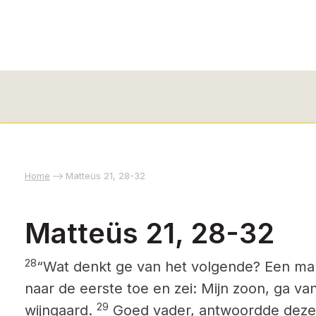
Home
Matteüs 21, 28-32
Matteüs 21, 28-32
28
“Wat denkt ge van het volgende? Een man
naar de eerste toe en zei: Mijn zoon, ga va
29
wijngaard.
Goed vader, antwoordde deze, 