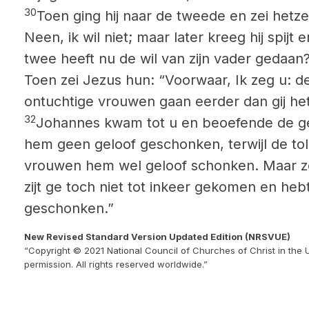
30
Toen ging hij
naar de tweede en zei hetze
Neen, ik wil niet; maar later kreeg hij spijt 
twee heeft nu de wil van zijn vader gedaan?
Toen zei Jezus hun: “Voorwaar, Ik zeg u: de
ontuchtige vrouwen gaan eerder dan gij het
32
Johannes kwam tot u en beoefende de ger
hem geen geloof geschonken, terwijl de tol
vrouwen hem wel geloof schonken. Maar zel
zijt ge toch niet tot inkeer gekomen en he
geschonken.”
New Revised Standard Version Updated Edition (NRSVUE)
“Copyright © 2021 National Council of Churches of Christ in the 
permission. All rights reserved worldwide.”