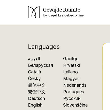
Gewijde Ruimte
Uw dagelijkse gebed online
Languages
العربية
Gaeilge
Беларуская
Hrvatski
Català
Italiano
Česky
Magyar
简体中文
Nederlands
繁體中文
Português
Deutsch
Русский
English
Slovenščina