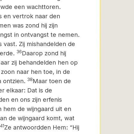
ouwde een wachttoren.
 en vertrok naar den
men was zond hij zijn
ngst in ontvangst te nemen.
 vast. Zij mishandelden de
36
erde.
Daarop zond hij
 maar zij behandelden hen op
n zoon naar hen toe, in de
38
n ontzien.
Maar toen de
 elkaar: Dat is de
en en ons zijn erfenis
 hem de wijngaard uit en
an de wijngaard komt, wat
41
Ze antwoordden Hem: “Hij