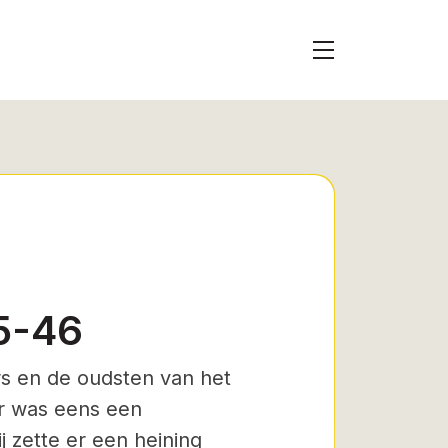
45-46
ers en de oudsten van het
 Er was eens een
j zette er een heining