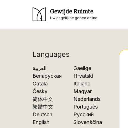
Gewijde Ruimte
Uw dagelijkse gebed online
Languages
العربية
Gaeilge
Беларуская
Hrvatski
Català
Italiano
Česky
Magyar
简体中文
Nederlands
繁體中文
Português
Deutsch
Русский
English
Slovenščina