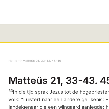
Home
Matteüs 21, 33-43. 45-46
Matteüs 21, 33-43. 
33
In die tijd sprak Jezus tot de hogepriest
volk: “Luistert naar een andere gelijkenis:
landeigenaar die een wijngaard aanlegde; hi