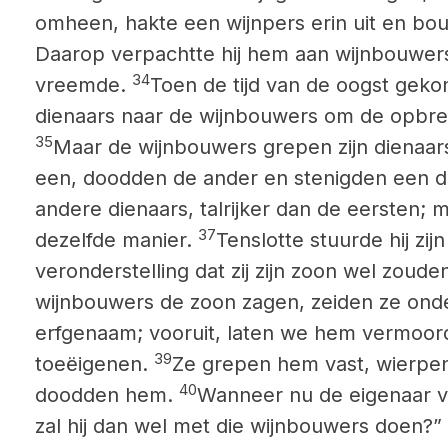
omheen, hakte een wijnpers erin uit en b
Daarop verpachtte hij hem aan wijnbouwers
34
vreemde.
Toen de tijd van de oogst geko
dienaars naar de wijnbouwers om de opbre
35
Maar de wijnbouwers grepen zijn dienaars
een, doodden de ander en stenigden een d
andere dienaars, talrijker dan de eersten;
37
dezelfde manier.
Tenslotte stuurde hij zij
veronderstelling dat zij zijn zoon wel zoude
wijnbouwers de zoon zagen, zeiden ze onder
erfgenaam; vooruit, laten we hem vermoord
39
toeëigenen.
Ze grepen hem vast, wierpen
40
doodden hem.
Wanneer nu de eigenaar v
zal hij dan wel met die wijnbouwers doen?”