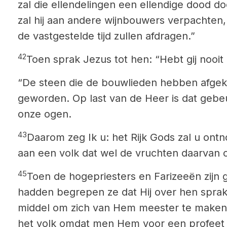
zal die ellendelingen een ellendige dood do
zal hij aan andere wijnbouwers verpachten
de vastgestelde tijd zullen afdragen.”
42
Toen sprak Jezus tot hen: “Hebt gij nooit 
“De steen die de bouwlieden hebben afgeke
geworden.
Op last van de Heer is dat gebe
onze ogen.
43
Daarom zeg Ik u: het Rijk Gods zal u o
aan een volk dat wel de vruchten daarvan 
45
Toen de hogepriesters en Farizeeën zijn 
hadden begrepen ze dat Hij over hen spra
middel om zich van Hem meester te maken
het volk omdat men Hem voor een profeet 