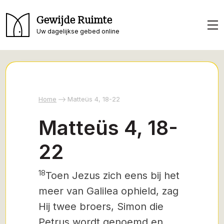
Gewijde Ruimte
Uw dagelijkse gebed online
Home
Matteüs 4, 18-22
Matteüs 4, 18-
22
18
Toen Jezus zich eens bij het
meer van Galilea ophield, zag
Hij twee broers, Simon die
Petrus wordt genoemd en