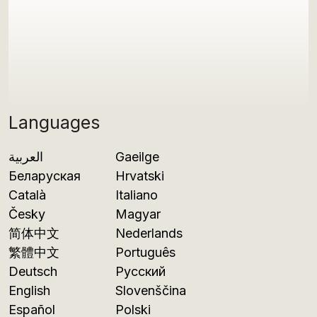
Languages
العربية
Gaeilge
Беларуская
Hrvatski
Català
Italiano
Česky
Magyar
简体中文
Nederlands
繁體中文
Português
Deutsch
Русский
English
Slovenščina
Español
Polski