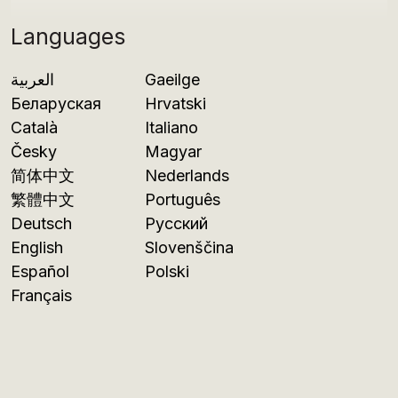
Languages
العربية
Gaeilge
Беларуская
Hrvatski
Català
Italiano
Česky
Magyar
简体中文
Nederlands
繁體中文
Português
Deutsch
Русский
English
Slovenščina
Español
Polski
Français