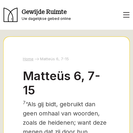
Gewijde Ruimte
Uw dagelijkse gebed online
Home
Matteüs 6, 7-15
Matteüs 6, 7-
15
7
“Als gij bidt, gebruikt dan
geen omhaal van woorden,
zoals de heidenen; want deze
menen dat zij door hun