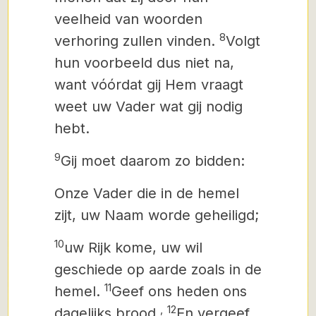
veelheid van woorden
8
verhoring zullen vinden.
Volgt
hun voorbeeld dus niet na,
want vóórdat gij Hem vraagt
weet uw Vader wat gij nodig
hebt.
9
Gij moet daarom zo bidden:
Onze Vader die in de hemel
zijt, uw Naam worde geheiligd;
10
uw Rijk kome, uw wil
geschiede op aarde zoals in de
11
hemel.
Geef ons heden ons
,
12
dagelijks brood.
En vergeef