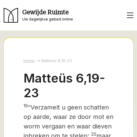
Gewijde Ruimte
Uw dagelijkse gebed online
Home
Matteüs 6,19-23
Matteüs 6,19-
23
19
“Verzamelt u geen schatten
op aarde, waar ze door mot en
worm vergaan
en waar dieven
20
inbreken om te stelen;
maar