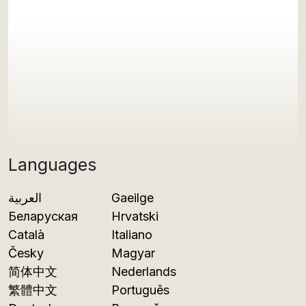
Languages
العربية
Gaeilge
Беларуская
Hrvatski
Català
Italiano
Česky
Magyar
简体中文
Nederlands
繁體中文
Português