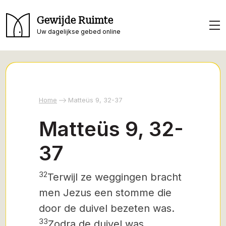
Gewijde Ruimte
Uw dagelijkse gebed online
Home
Matteüs 9, 32-37
Matteüs 9, 32-
37
32
Terwijl ze weggingen bracht
men Jezus een stomme die
door de duivel bezeten was.
33
Zodra de duivel was