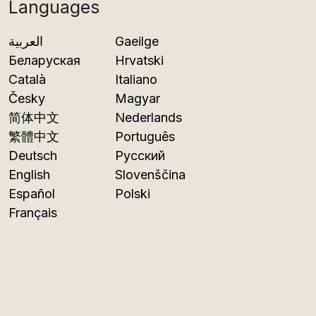
Languages
العربية
Gaeilge
Беларуская
Hrvatski
Català
Italiano
Česky
Magyar
简体中文
Nederlands
繁體中文
Português
Deutsch
Русский
English
Slovenščina
Español
Polski
Français