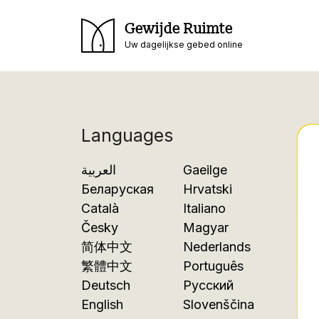
Gewijde Ruimte
Uw dagelijkse gebed online
Languages
العربية
Gaeilge
Беларуская
Hrvatski
Català
Italiano
Česky
Magyar
简体中文
Nederlands
繁體中文
Português
Deutsch
Русский
English
Slovenščina