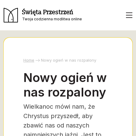
Święta Przestrzeń
Twoja codzienna modlitwa online
Home
Nowy ogień w nas rozpalony
Nowy ogień w
nas rozpalony
Wielkanoc mówi nam, że
Chrystus przyszedł, aby
zbawić nas od naszych
najmniejszych jaźni. Jest to