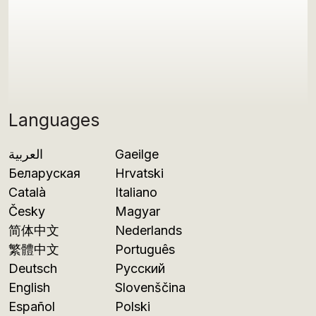
Languages
العربية
Gaeilge
Беларуская
Hrvatski
Català
Italiano
Česky
Magyar
简体中文
Nederlands
繁體中文
Português
Deutsch
Русский
English
Slovenščina
Español
Polski