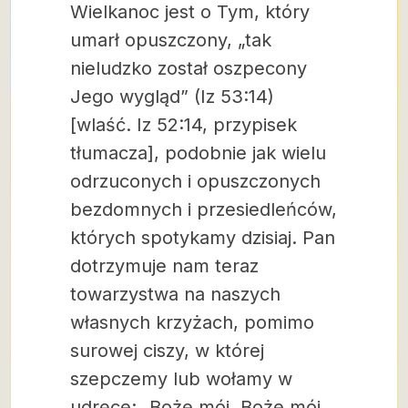
Wielkanoc jest o Tym, który
umarł opuszczony, „tak
nieludzko został oszpecony
Jego wygląd” (Iz 53:14)
[wlaść. Iz 52:14, przypisek
tłumacza], podobnie jak wielu
odrzuconych i opuszczonych
bezdomnych i przesiedleńców,
których spotykamy dzisiaj. Pan
dotrzymuje nam teraz
towarzystwa na naszych
własnych krzyżach, pomimo
surowej ciszy, w której
szepczemy lub wołamy w
udręce: „Boże mój, Boże mój,