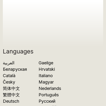
Languages
العربية
Gaeilge
Беларуская
Hrvatski
Català
Italiano
Česky
Magyar
简体中文
Nederlands
繁體中文
Português
Deutsch
Русский