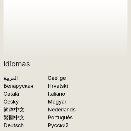
Idiomas
العربية
Gaeilge
Беларуская
Hrvatski
Català
Italiano
Česky
Magyar
简体中文
Nederlands
繁體中文
Português
Deutsch
Русский