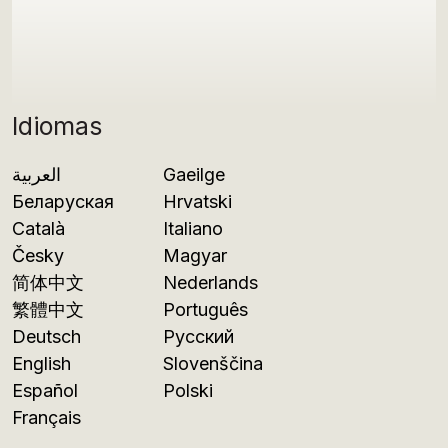
Idiomas
العربية
Gaeilge
Беларуская
Hrvatski
Català
Italiano
Česky
Magyar
简体中文
Nederlands
繁體中文
Português
Deutsch
Русский
English
Slovenščina
Español
Polski
Français