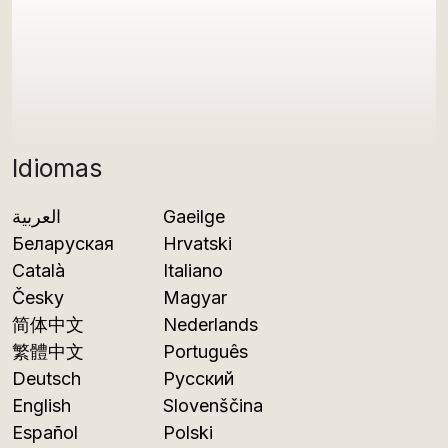
Idiomas
العربية
Gaeilge
Беларуская
Hrvatski
Català
Italiano
Česky
Magyar
简体中文
Nederlands
繁體中文
Português
Deutsch
Русский
English
Slovenščina
Español
Polski