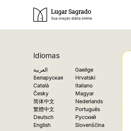
Lugar Sagrado
Sua oração diária online
Idiomas
العربية
Gaeilge
Беларуская
Hrvatski
Català
Italiano
Česky
Magyar
简体中文
Nederlands
繁體中文
Português
Deutsch
Русский
English
Slovenščina