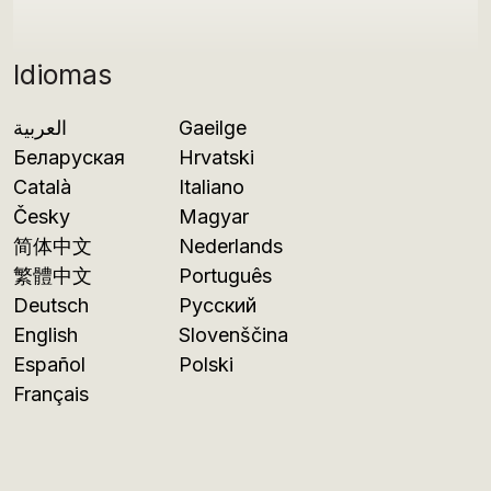
Idiomas
العربية
Gaeilge
Беларуская
Hrvatski
Català
Italiano
Česky
Magyar
简体中文
Nederlands
繁體中文
Português
Deutsch
Русский
English
Slovenščina
Español
Polski
Français