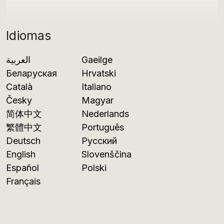
Idiomas
العربية
Gaeilge
Беларуская
Hrvatski
Català
Italiano
Česky
Magyar
简体中文
Nederlands
繁體中文
Português
Deutsch
Русский
English
Slovenščina
Español
Polski
Français