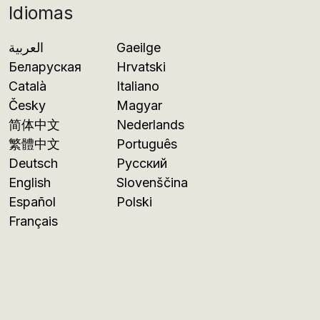
Idiomas
العربية
Gaeilge
Беларуская
Hrvatski
Català
Italiano
Česky
Magyar
简体中文
Nederlands
繁體中文
Português
Deutsch
Русский
English
Slovenščina
Español
Polski
Français