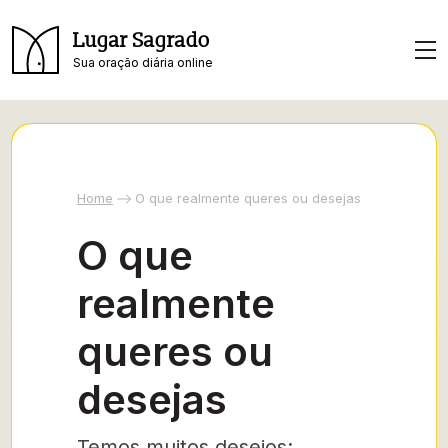
Lugar Sagrado
Sua oração diária online
Home
O que realmente queres ou desejas
O que
realmente
queres ou
desejas
Temos muitos desejos;