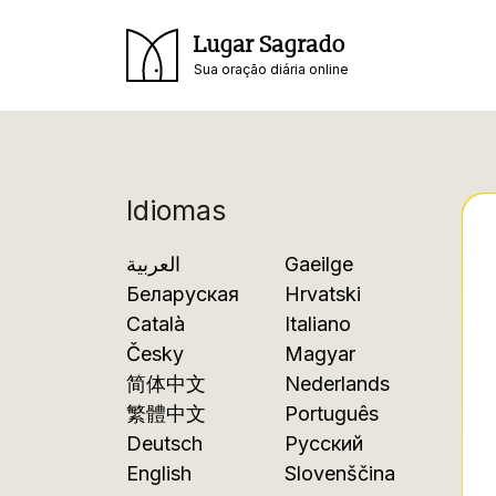
Lugar Sagrado
Sua oração diária online
Idiomas
العربية
Gaeilge
Беларуская
Hrvatski
Català
Italiano
Česky
Magyar
简体中文
Nederlands
繁體中文
Português
Deutsch
Русский
English
Slovenščina