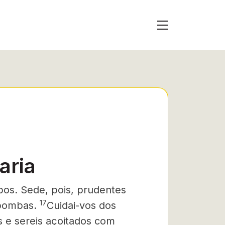
aria
bos. Sede, pois, prudentes
17
pombas.
Cuidai-vos dos
s e sereis açoitados com