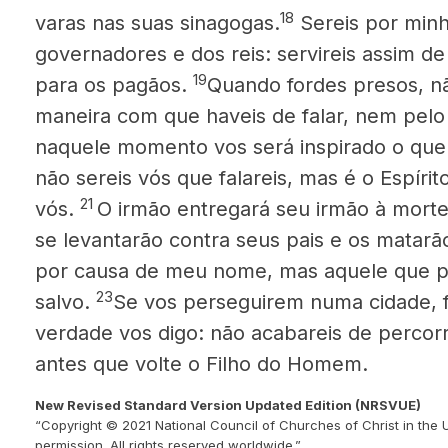
18
varas nas suas sinagogas.
Sereis por minh
governadores e dos reis: servireis assim d
19
para os pagãos.
Quando fordes presos, n
maneira com que haveis de falar, nem pelo 
naquele momento vos será inspirado o que 
não sereis vós que falareis, mas é o Espíri
21
vós.
O irmão entregará seu irmão à morte. 
se levantarão contra seus pais e os matarã
por causa de meu nome, mas aquele que pe
23
salvo.
Se vos perseguirem numa cidade, 
verdade vos digo: não acabareis de percorr
antes que volte o Filho do Homem.
New Revised Standard Version Updated Edition (NRSVUE)
“Copyright © 2021 National Council of Churches of Christ in the 
permission. All rights reserved worldwide.”