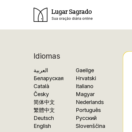
Lugar Sagrado
Sua oração diária online
Idiomas
العربية
Gaeilge
Беларуская
Hrvatski
Català
Italiano
Česky
Magyar
简体中文
Nederlands
繁體中文
Português
Deutsch
Русский
English
Slovenščina