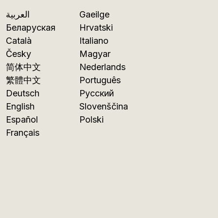
العربية
Gaeilge
Беларуская
Hrvatski
Català
Italiano
Česky
Magyar
简体中文
Nederlands
繁體中文
Português
Deutsch
Русский
English
Slovenščina
Español
Polski
Français