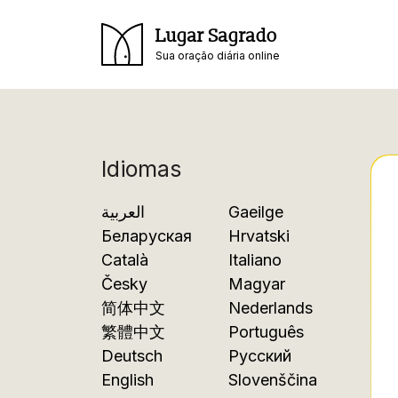
Lugar Sagrado
Sua oração diária online
Idiomas
العربية
Gaeilge
Беларуская
Hrvatski
Català
Italiano
Česky
Magyar
简体中文
Nederlands
繁體中文
Português
Deutsch
Русский
English
Slovenščina