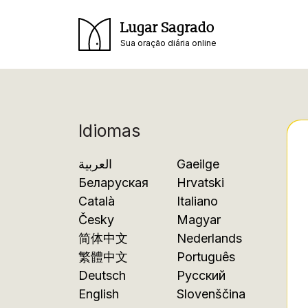
Lugar Sagrado
Sua oração diária online
Idiomas
العربية
Gaeilge
Беларуская
Hrvatski
Català
Italiano
Česky
Magyar
简体中文
Nederlands
繁體中文
Português
Deutsch
Русский
English
Slovenščina