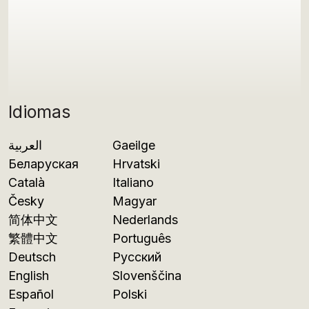
Idiomas
العربية
Gaeilge
Беларуская
Hrvatski
Català
Italiano
Česky
Magyar
简体中文
Nederlands
繁體中文
Português
Deutsch
Русский
English
Slovenščina
Español
Polski