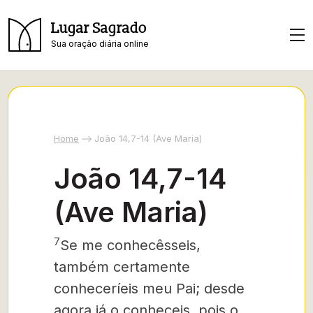
Lugar Sagrado
Sua oração diária online
Home
João 14,7-14 (Ave Maria)
João 14,7-14
(Ave Maria)
7
Se me conhecêsseis,
também certamente
conheceríeis
meu Pai; desde
agora já o conheceis, pois o