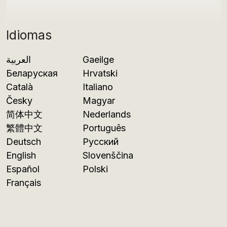
Idiomas
العربية
Gaeilge
Беларуская
Hrvatski
Català
Italiano
Česky
Magyar
简体中文
Nederlands
繁體中文
Português
Deutsch
Русский
English
Slovenščina
Español
Polski
Français