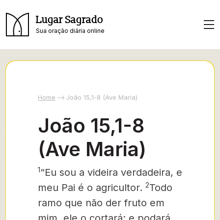
Lugar Sagrado
Sua oração diária online
Home
João 15,1-8 (Ave Maria)
João 15,1-8
(Ave Maria)
1
“Eu sou a videira verdadeira, e
2
meu Pai é o agri­cul­tor.
Todo
ramo que não der fruto em
mim, ele o cortará; e podará