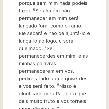
porque sem mim nada podeis
6
fazer.
Se alguém não
permanecer em mim será
lançado fora, como o ramo.
Ele secará e hão de ajuntá-lo e
lançá-lo ao fogo, e será
7
queimado.
Se
permanecerdes em mim, e as
minhas palavras
permanecerem em vós,
pedireis tudo o que quiserdes
8
e vos será feito.
Nisso é
glorificado meu Pai, para que
deis muito fruto e vos torneis
meus discípulos.”