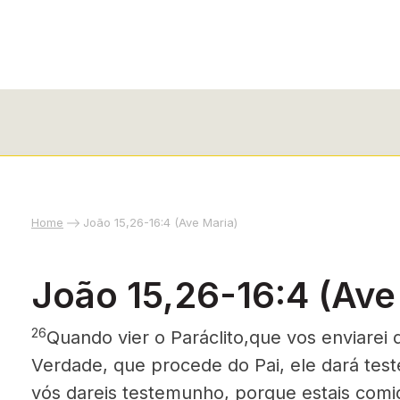
Home
João 15,26-16:4 (Ave Maria)
João 15,26-16:4 (Ave
26
Quando vier o Paráclito,
que vos enviarei d
Verdade, que procede do Pai, ele dará te
vós dareis testemunho, porque estais comig