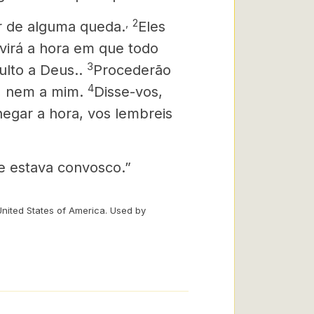
,
2
r de alguma queda.
Eles
virá a hora em que todo
3
ulto a Deus..
Procederão
4
, nem a mim.
Disse-vos,
egar a hora, vos lembreis
ue estava convosco.”
United States of America. Used by