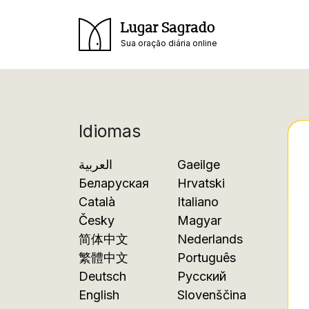
Lugar Sagrado
Sua oração diária online
Idiomas
العربية
Gaeilge
Беларуская
Hrvatski
Català
Italiano
Česky
Magyar
简体中文
Nederlands
繁體中文
Português
Deutsch
Русский
English
Slovenščina