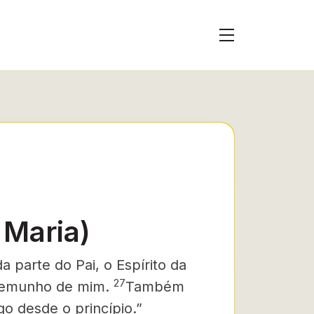
 Maria)
a parte do Pai, o Espírito da
27
stemunho de mim.
Também
o desde o princípio.”