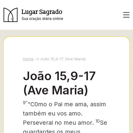
Lugar Sagrado
Sua oração diária online
Home
João 15,9-17 (Ave Maria)
João 15,9-17
(Ave Maria)
9″
“C0mo o Pai me ama, assim
também eu vos amo.
10
Perseverai no meu amor.
Se
guardardes os meus