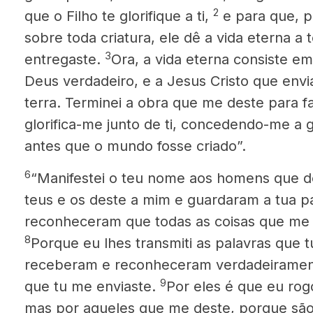
2
que o Filho te glorifique a ti,
e para que, p
sobre toda criatura,
ele dê a vida eterna a 
3
entregaste.
Ora, a vida eterna consiste e
Deus verdadeiro, e a Jesus Cristo que envi
terra. Terminei a obra que me deste para fa
glorifica-me junto de ti, concedendo-me a gl
antes que o mundo fosse criado”.
6
“Manifestei o teu nome aos homens que 
teus e os deste a mim e guardaram a tua p
reconheceram que todas as coisas que me 
8
Porque eu lhes transmiti as palavras que t
receberam e reconheceram verdadeiramente
9
que tu me enviaste.
Por eles é que eu ro
mas por aqueles que me deste, porque são