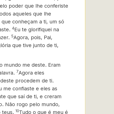
elo poder que lhe conferiste
todos aqueles que lhe
m que conheçam a ti, um só
4
aste.
Eu te glorifiquei na
5
zer.
Agora, pois, Pai,
ória que tive junto de ti,
do mundo me deste. Eram
7
alavra.
Agora eles
deste procedem de ti.
u me confiaste e eles as
 que saí de ti, e creram
go. Não rogo pelo mundo,
10
 teus.
Tudo o que é meu é