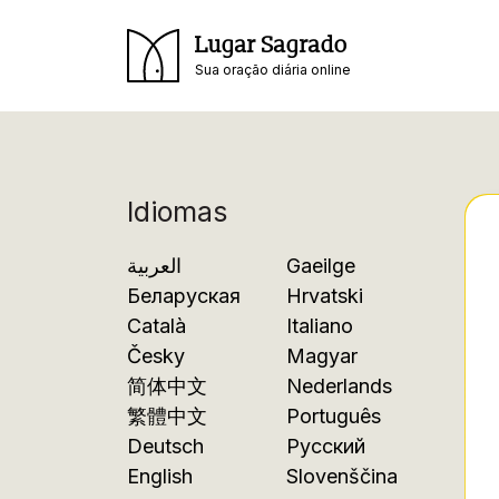
Lugar Sagrado
Sua oração diária online
Idiomas
العربية
Gaeilge
Беларуская
Hrvatski
Català
Italiano
Česky
Magyar
简体中文
Nederlands
繁體中文
Português
Deutsch
Русский
English
Slovenščina