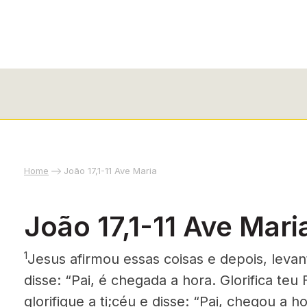
Home
João 17,1-11 Ave Maria
João 17,1-11 Ave Mari
1
Jesus afirmou essas coisas e depois, levan
disse: “Pai, é chegada a hora. Glorifica teu 
glorifique a ti;céu e disse: “Pai, chegou a ho