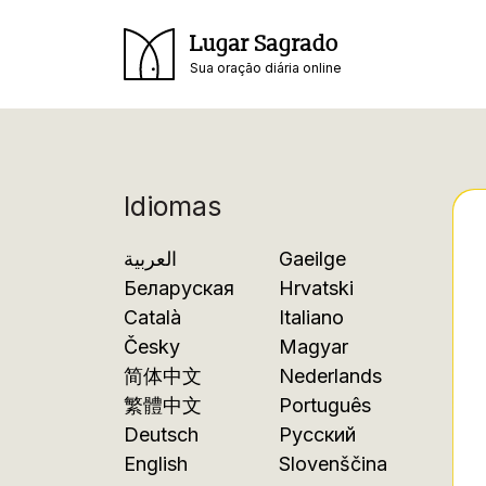
Lugar Sagrado
Sua oração diária online
Idiomas
العربية
Gaeilge
Беларуская
Hrvatski
Català
Italiano
Česky
Magyar
简体中文
Nederlands
繁體中文
Português
Deutsch
Русский
English
Slovenščina