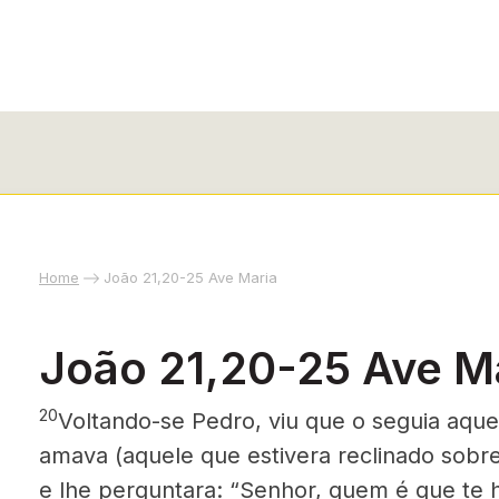
Home
João 21,20-25 Ave Maria
João 21,20-25 Ave M
20
Voltando-se Pedro, viu que o seguia aque
amava (aquele que estivera reclinado sobre 
e lhe perguntara: “Senhor, quem é que te há