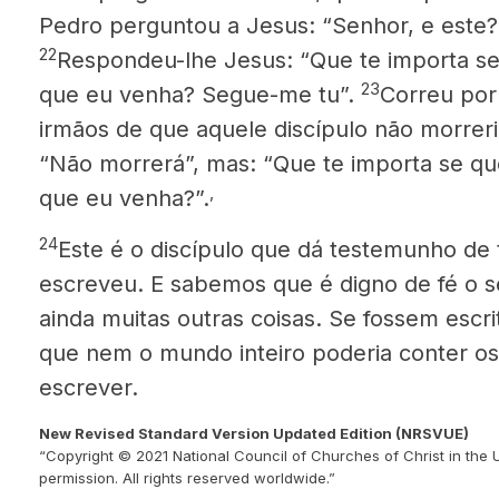
Pedro perguntou a Jesus: “Senhor, e este?
22
Respondeu-lhe Jesus: “Que te importa se
23
que eu venha? Segue-me tu”.
Correu por 
irmãos de que aquele discípulo não morreri
“Não morrerá”, mas: “Que te importa se que
,
que eu venha?”.
24
Este é o discípulo que dá tes­temunho de 
escreveu. E sabemos que é digno de fé o 
ainda muitas outras coisas. Se fossem esc
que nem o mundo inteiro poderia conter os
escrever.
New Revised Standard Version Updated Edition (NRSVUE)
“Copyright © 2021 National Council of Churches of Christ in the 
permission. All rights reserved worldwide.”