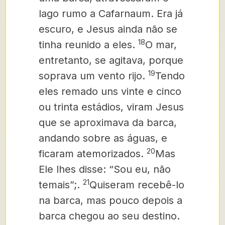
lago rumo a Cafarnaum. Era já
escuro, e Jesus ainda não se
18
tinha reunido a eles.
O mar,
entretanto, se agitava, porque
19
soprava um vento rijo.
Tendo
eles remado uns vinte e cinco
ou trinta estádios, viram Jesus
que se aproximava da barca,
andando sobre as águas, e
20
ficaram atemorizados.
Mas
Ele lhes disse: “Sou eu,
não
21
temais”;.
Quiseram recebê-lo
na barca, mas pouco depois a
barca chegou ao seu destino.