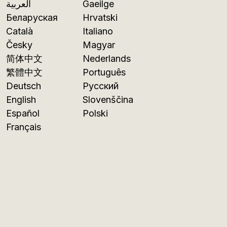
العربية
Gaeilge
Беларуская
Hrvatski
Català
Italiano
Česky
Magyar
简体中文
Nederlands
繁體中文
Português
Deutsch
Русский
English
Slovenščina
Español
Polski
Français