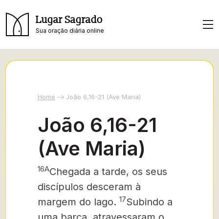
Lugar Sagrado
Sua oração diária online
Home
João 6,16-21 (Ave Maria)
João 6,16-21
(Ave Maria)
16A
Chegada a tarde, os seus
discípulos desceram à
17
margem do lago.
Subindo a
uma barca, atravessaram o