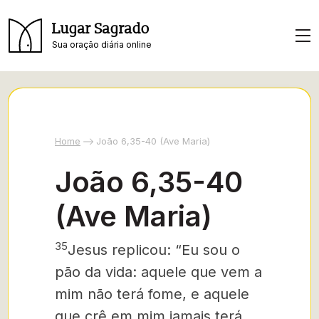
Lugar Sagrado
Sua oração diária online
Home
João 6,35-40 (Ave Maria)
João 6,35-40
(Ave Maria)
35
Jesus replicou: “Eu sou o
pão da vida: aquele que vem a
mim não terá fome, e aquele
que crê em mim jamais terá