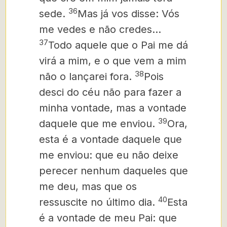
36
sede.
Mas já vos disse: Vós
me vedes e não credes…
37
Todo aquele que o Pai me dá
virá a mim, e o que vem a mim
38
não o lançarei fora.
Pois
desci do céu não para fazer a
minha vontade, mas a vontade
39
daquele que me enviou.
Ora,
esta é a vontade daquele que
me enviou: que eu não deixe
perecer nenhum daqueles que
me deu, mas que os
40
ressuscite no último dia.
Esta
é a vontade de meu Pai: que