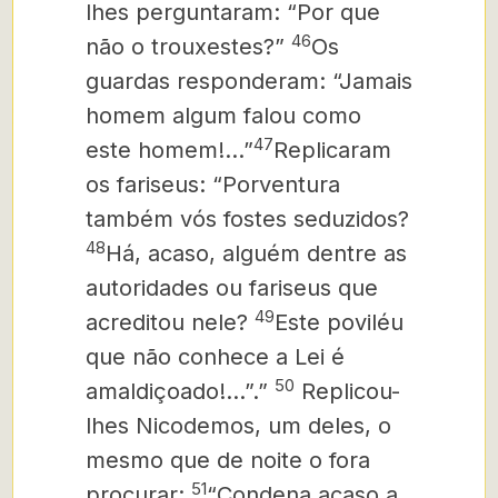
lhes perguntaram: “Por que
46
não o trouxestes?”
Os
guardas responderam: “Jamais
homem algum falou como
47
este homem!…”
Replicaram
os fariseus: “Porventura
também vós fostes seduzidos?
48
Há, acaso, alguém dentre as
autoridades ou fariseus que
49
acreditou nele?
Este poviléu
que não conhece a Lei é
50
amaldiçoado!…”.”
Replicou-
lhes Nicodemos, um deles,
o
mesmo que de noite o fora
51
procurar:
“Condena acaso a