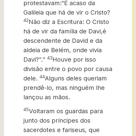
protestavam:
“É acaso da
Galileia que há de vir o Cristo?
42
Não diz a Escritura:
O Cristo
há de vir da família de Davi,é
descendente de David e da
aldeia de Belém, onde vivia
43
Davi?”.”
Houve por isso
divisão entre o povo por causa
44
dele.
Alguns deles queriam
prendê-lo, mas ninguém lhe
lançou as mãos.
45
Voltaram os guardas para
junto dos príncipes dos
sacerdotes e fariseus, que