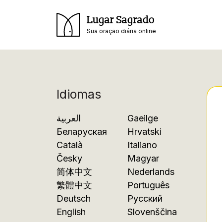
Lugar Sagrado
Sua oração diária online
Idiomas
العربية
Gaeilge
Беларуская
Hrvatski
Català
Italiano
Česky
Magyar
简体中文
Nederlands
繁體中文
Português
Deutsch
Русский
English
Slovenščina