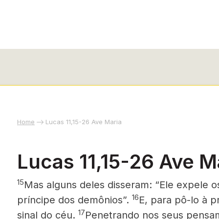
Home
Lucas 11,15-26 Ave Maria
Lucas 11,15-26 Ave M
15
Mas alguns deles disseram: “Ele expele o
16
príncipe dos demônios”.
E, para pô-lo à 
17
sinal do céu.
Penetrando nos seus pensam