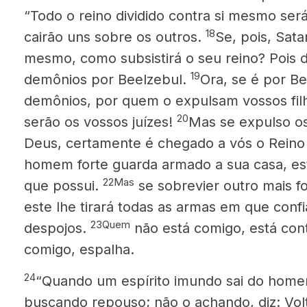
“Todo o reino dividido contra si mesmo será
18
cairão uns sobre os outros.
Se, pois, Sata
mesmo, como subsistirá o seu reino? Pois d
19
demônios por Beelzebul.
Ora, se é por B
demônios, por quem o expulsam vossos fil
20
serão os vossos juízes!
Mas se expulso o
Deus, certamente é chegado a vós o Reino
homem forte guarda armado a sua casa, e
22Mas
que possui.
se sobrevier outro mais fo
este lhe tirará todas as armas em que confi
23Quem
despojos.
não está comigo, está con
comigo, espalha.
24
“Quando um espírito imundo sai do homem
buscando repouso; não o achando, diz: Vol