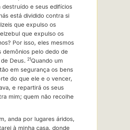
 destruído e seus edifícios
nás está dividido contra si
izeis que expulso os
eelzebul que expulso os
hos
? Por isso, eles mesmos
s demônios pelo dedo de
21
 de Deus.
Quando um
stão em segurança os bens
rte do que ele e o vencer,
ava, e repartirá os seus
tra mim; quem não recolhe
, anda por lugares áridos,
tarei à minha casa, donde