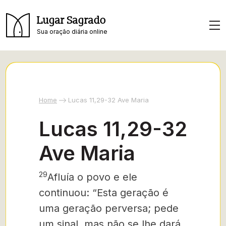
Lugar Sagrado
Sua oração diária online
Home
Lucas 11,29-32 Ave Maria
Lucas 11,29-32
Ave Maria
29
Afluía o povo e ele
continuou: “Esta geração é
uma geração perversa; pede
um sinal, mas não se lhe dará