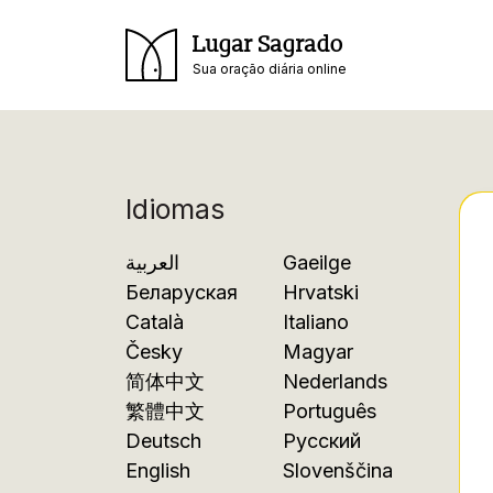
Lugar Sagrado
Sua oração diária online
Idiomas
العربية
Gaeilge
Беларуская
Hrvatski
Català
Italiano
Česky
Magyar
简体中文
Nederlands
繁體中文
Português
Deutsch
Русский
English
Slovenščina