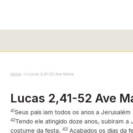
Home
Lucas 2,41-52 Ave Maria
Lucas 2,41-52 Ave M
41
Seus pais iam todos os anos a Jerusalém 
42
Tendo ele atingido doze anos, subiram a
43
costume da festa.
Acabados os dias da fe