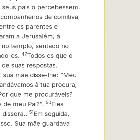
 seus pais o percebessem.
 companheiros de comitiva,
ntre os parentes e
aram a Jerusalém, à
 no templo, sentado no
47
ndo-os.
Todos os que o
 de suas respostas.
 sua mãe disse-lhe: “Meu
eu andávamos à tua procura,
Por que me procuráveis?
50
,
 de meu Pai?”.
Eles
51
dissera..
Em seguida,
isso. Sua mãe guardava