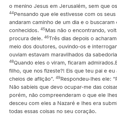
o menino Jesus em Jerusalém, sem que os
44
Pensando que ele estivesse com os seus
andaram caminho de um dia e o buscaram e
45
conhecidos.
Mas não o encontrando, volt
46
procura dele.
Três dias depois o acharam
meio dos doutores, ouvindo-os e interroga
ouviam estavam maravilhados da sabedoria
48
Quando eles o viram,
ficaram admirados.E
filho, que nos fizeste?! Eis que teu pai e 
49
cheios de aflição”.
Respondeu-lhes ele: “
Não sabíeis que devo ocupar-me das coisas
porém, não compreenderam o que ele lhes 
desceu com eles a Nazaré e lhes era subm
todas essas coisas no seu coração.