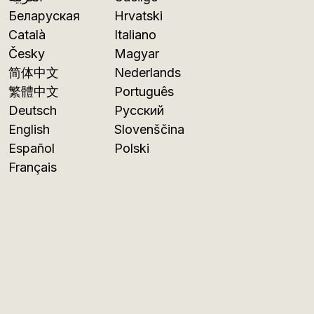
Беларуская
Hrvatski
Català
Italiano
Česky
Magyar
简体中文
Nederlands
繁體中文
Português
Deutsch
Русский
English
Slovenščina
Español
Polski
Français