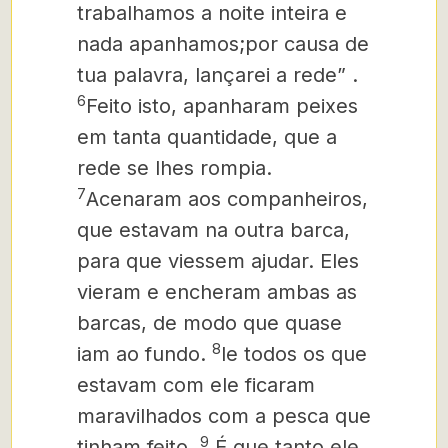
trabalhamos a noite inteira e
nada apanhamos;por causa de
tua palavra, lançarei a rede” .
6
Feito isto, apanharam peixes
em tanta quantidade, que a
rede se lhes rompia.
7
Acenaram aos companheiros,
que estavam na outra barca,
para que viessem ajudar. Eles
vieram e encheram ambas as
barcas, de modo que quase
8
iam ao fundo.
le todos os que
estavam com ele ficaram
maravilhados com a pesca que
9
tinham feito,
É que tanto ele