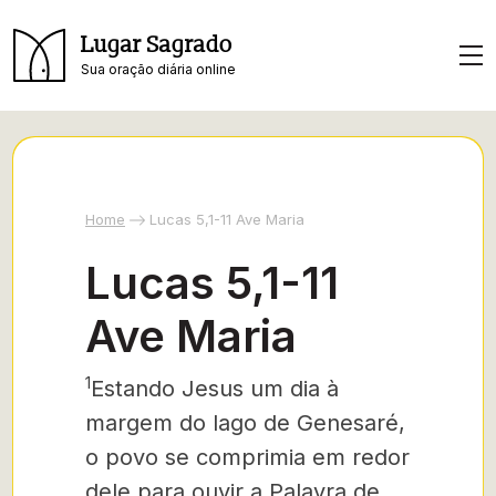
Lugar Sagrado
Sua oração diária online
Home
Lucas 5,1-11 Ave Maria
Lucas 5,1-11
Ave Maria
1
Estando Jesus um dia
à
margem do lago de Genesaré,
o povo se comprimia em redor
dele para ouvir a Palavra de