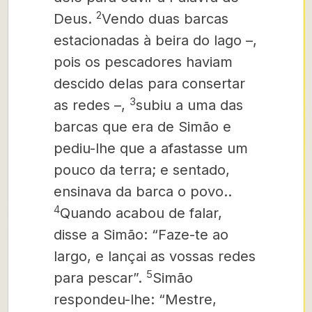
2
Deus.
Vendo duas barcas
estacionadas à beira do lago –,
pois os pescadores haviam
descido delas para consertar
3
as redes –,
subiu a uma das
barcas que era de Simão e
pediu-lhe que a afastasse um
pouco da terra; e sentado,
ensinava da barca o povo..
4
Quando acabou de falar,
disse a Simão: “Faze-te ao
largo, e lançai as vossas redes
5
para pescar”.
Simão
respondeu-lhe: “Mestre,