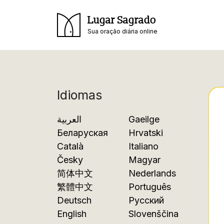
Lugar Sagrado
Sua oração diária online
Idiomas
العربية
Gaeilge
Беларуская
Hrvatski
Català
Italiano
Česky
Magyar
简体中文
Nederlands
繁體中文
Português
Deutsch
Русский
English
Slovenščina