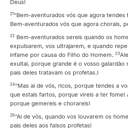
Deus!
21
“Bem-aventurados vós que agora tendes f
Bem-aventurados vós que agora chorais, po
22
Bem-aventurados sereis quando os home
expulsarem, vos ultrajarem, e quando rep
23
infame
por causa do Filho do Homem.
Al
exultai, porque grande é o vosso galardão 
pais deles tratavam os profetas.!
24
“Mas ai de vós, ricos, porque tendes a v
que estais fartos, porque vireis a ter fome!
porque gemereis e chorareis!
26
“Ai de vós, quando vos louvarem os home
pais deles aos falsos profetas!