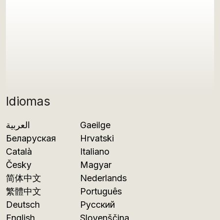
Idiomas
العربية
Gaeilge
Беларуская
Hrvatski
Català
Italiano
Česky
Magyar
简体中文
Nederlands
繁體中文
Português
Deutsch
Русский
English
Slovenščina