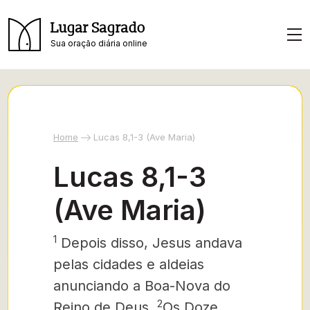
Lugar Sagrado
Sua oração diária online
Home
Lucas 8,1-3 (Ave Maria)
Lucas 8,1-3
(Ave Maria)
1
Depois disso, Jesus andava
pelas cidades e aldeias
anunciando a Boa-Nova do
2
Reino de Deus.
Os Doze