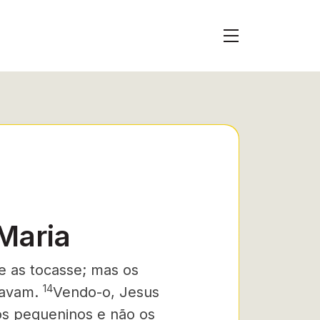
Maria
e as tocasse; mas os
14
tavam.
Vendo-o, Jesus
 os pequeninos e não os