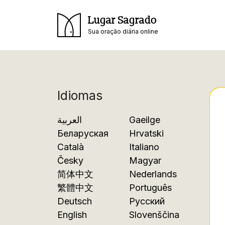
Lugar Sagrado
Sua oração diária online
Idiomas
العربية
Gaeilge
Беларуская
Hrvatski
Català
Italiano
Česky
Magyar
简体中文
Nederlands
繁體中文
Português
Deutsch
Русский
English
Slovenščina