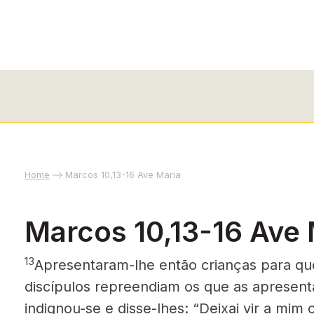
Home
Marcos 10,13-16 Ave Maria
Marcos 10,13-16 Ave 
13
Apresentaram-lhe então crian­ças para qu
discípulos repreendiam os que as apresen
indignou-se e disse-lhes: “Deixai vir a mim