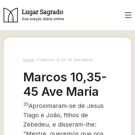
Lugar Sagrado
Sua oração diária online
Home
Marcos 10,35-45 Ave Maria
Marcos 10,35-
45 Ave Maria
35
Aproximaram-se de Jesus
Tiago e João, filhos de
Zebedeu, e disseram-lhe:
“Mestre, queremos que nos