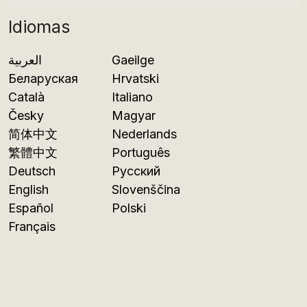
Idiomas
العربية
Gaeilge
Беларуская
Hrvatski
Català
Italiano
Česky
Magyar
简体中文
Nederlands
繁體中文
Português
Deutsch
Русский
English
Slovenščina
Español
Polski
Français