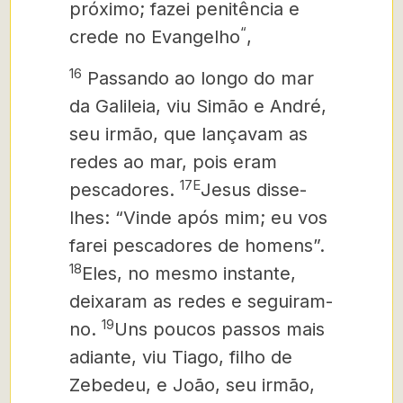
próximo;
fazei penitência e
“
crede no Evangelho
,
16
Passando ao longo do mar
da Galileia, viu Simão e André,
seu irmão, que lançavam as
redes ao mar, pois eram
17E
pescadores.
Jesus disse-
lhes: “Vinde após mim; eu vos
farei pescadores de homens”.
18
Eles, no mesmo instante,
deixaram as redes e seguiram-
19
no.
Uns poucos passos mais
adiante, viu Tiago, filho de
Zebedeu, e João, seu irmão,