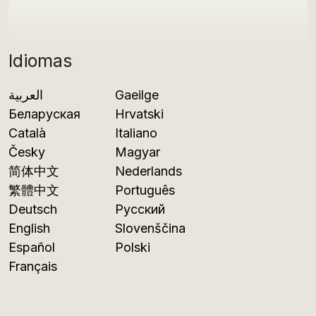
Idiomas
العربية
Gaeilge
Беларуская
Hrvatski
Català
Italiano
Česky
Magyar
简体中文
Nederlands
繁體中文
Português
Deutsch
Русский
English
Slovenščina
Español
Polski
Français