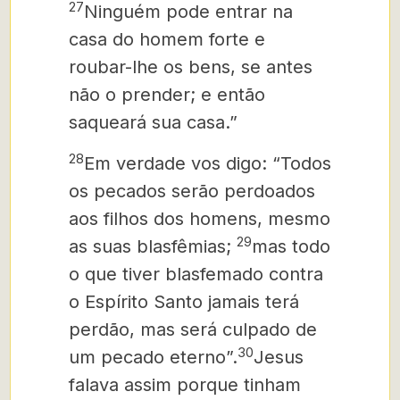
27
Ninguém pode entrar na
casa do homem forte e
roubar-lhe os bens, se antes
não o prender; e então
saqueará sua casa.”
28
Em verdade vos digo: “Todos
os pecados serão perdoados
aos filhos dos homens, mesmo
29
as suas blasfêmias;
mas todo
o que tiver blasfemado contra
o Espírito Santo jamais terá
perdão, mas será culpado de
30
um pecado eterno”.
Jesus
falava assim porque tinham