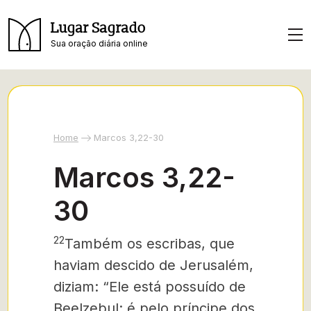
Lugar Sagrado
Sua oração diária online
Home
Marcos 3,22-30
Marcos 3,22-
30
22
Também os escribas, que
haviam descido de Jerusalém,
diziam: “Ele está possuído de
Beelzebul: é pelo príncipe dos