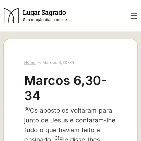
Lugar Sagrado
Sua oração diária online
Home
Marcos 6,30-34
Marcos 6,30-
34
30
Os apóstolos voltaram para
junto de Jesus e contaram-lhe
tudo o que haviam feito e
31
ensinado.
Ele disse-lhes: