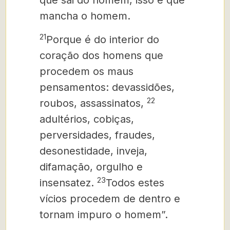
que sai do homem, isso é que
mancha o homem.
21
Porque é do interior do
coração dos homens que
procedem os maus
pensamentos: devassidões,
22
roubos, assassinatos,
adultérios, cobiças,
perversidades, fraudes,
desonestidade, inveja,
difamação, orgulho e
23
insensatez.
Todos estes
vícios procedem de dentro e
tornam impuro o homem”.