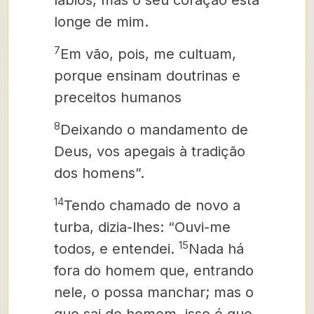
lábios, mas o seu coração está
longe de mim.
7
Em vão, pois, me cultuam,
porque ensinam doutrinas e
preceitos humanos
8
Deixando o mandamento de
Deus, vos apegais à tradição
dos homens”.
14
Tendo chamado de novo a
turba, dizia-lhes: “Ouvi-me
15
todos, e entendei.
Nada há
fora do homem que, entrando
nele, o possa manchar; mas o