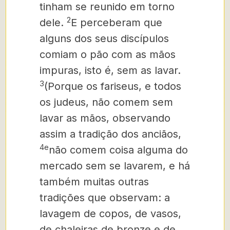
tinham se reunido em torno
2
dele.
E perceberam que
alguns dos seus discípulos
comiam o pão com as mãos
impuras, isto é, sem as lavar.
3
(Porque os fariseus, e todos
os judeus, não comem sem
lavar as mãos,
observando
assim a tradição dos anciãos,
4e
não comem coisa alguma do
mercado sem se lavarem,
e há
também muitas outras
tradições que observam: a
lavagem de copos, de vasos,
de chaleiras de bronze e de