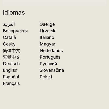
Idiomas
العربية
Gaeilge
Беларуская
Hrvatski
Català
Italiano
Česky
Magyar
简体中文
Nederlands
繁體中文
Português
Deutsch
Русский
English
Slovenščina
Español
Polski
Français