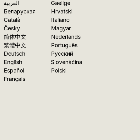
العربية
Gaeilge
Беларуская
Hrvatski
Català
Italiano
Česky
Magyar
简体中文
Nederlands
繁體中文
Português
Deutsch
Русский
English
Slovenščina
Español
Polski
Français