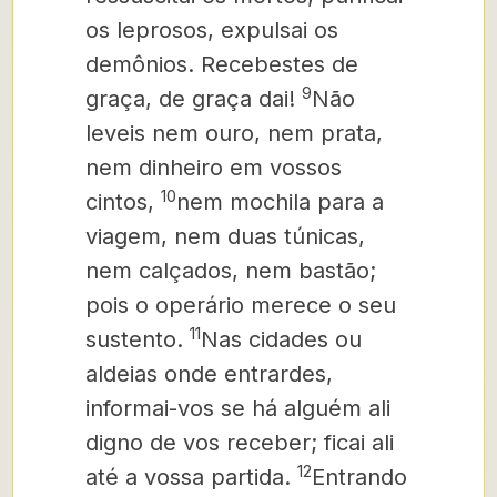
os leprosos, expulsai os
demô­nios. Recebestes de
9
graça, de graça dai!
Não
leveis nem ouro, nem prata,
nem dinheiro em vossos
10
cintos,
nem mochila para a
viagem, nem duas túnicas,
nem calçados, nem bastão;
pois o operário merece o seu
11
sustento.
Nas cidades ou
aldeias onde entrardes,
informai-vos se há alguém ali
digno de vos receber; ficai ali
12
até a vossa partida.
Entrando