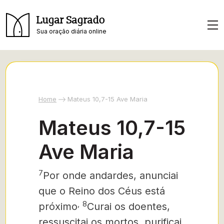
Lugar Sagrado
Sua oração diária online
Home
Mateus 10,7-15 Ave Maria
Mateus 10,7-15
Ave Maria
7
Por onde andardes, anunciai
que o Reino dos Céus está
,
8
próximo
Curai os doentes,
ressuscitai os mortos, purificai