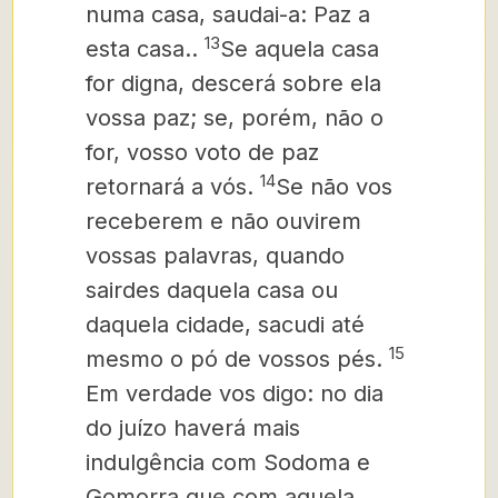
numa casa, saudai-a: Paz a
13
esta casa..
Se aquela casa
for digna, descerá sobre ela
vossa paz; se, porém, não o
for, vosso voto de paz
14
retornará a vós.
Se não vos
receberem e não ouvirem
vossas palavras, quando
sairdes daquela casa ou
daquela cidade, sacudi até
15
mesmo o pó de vossos pés.
Em verdade vos digo: no dia
do juízo haverá mais
indulgência com Sodoma e
Gomorra que com aquela